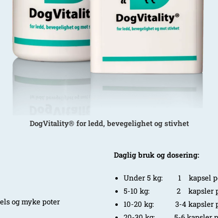
DogVitality® for ledd, bevegelighet og stivhet
Daglig bruk og dosering:
Under 5 kg: 1 kapsel pe
5-10 kg: 2 kapsler p
pels og myke poter
10-20 kg: 3-4 kapsler p
20-30 kg: 5-6 kapsler p