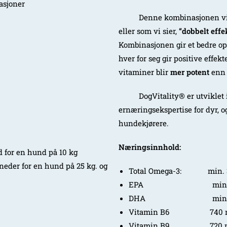
tasjoner
Denne kombinasjonen vise
eller som vi sier,
“dobbelt eff
Kombinasjonen gir et bedre opp
hver for seg gir positive effek
vitaminer blir
mer potent
enn 
DogVitality® er utvikle
ernæringsekspertise for dyr, o
hundekjørere.
Næringsinnhold:
d for en hund på 10 kg
neder for en hund på 25 kg. og
Total Omega-3: min. 
EPA min. 1
DHA min. 1
Vitamin B6 740 m
Vitamin B9 720 m