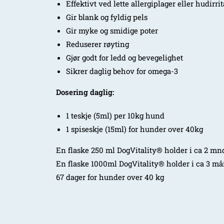
Effektivt ved lette allergiplager eller hudirri
Gir blank og fyldig pels
Gir myke og smidige poter
Reduserer røyting
Gjør godt for ledd og bevegelighet
Sikrer daglig behov for omega-3
Dosering daglig:
1 teskje (5ml) per 10kg hund
1 spiseskje (15ml) for hunder over 40kg
En flaske 250 ml DogVitality® holder i ca 2 mn
En flaske 1000ml DogVitality® holder i ca 3 må
67 dager for hunder over 40 kg