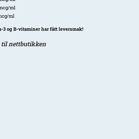
cg/ml
 mcg/ml
3 og B-vitaminer har fått leversmak!
 til nettbutikken