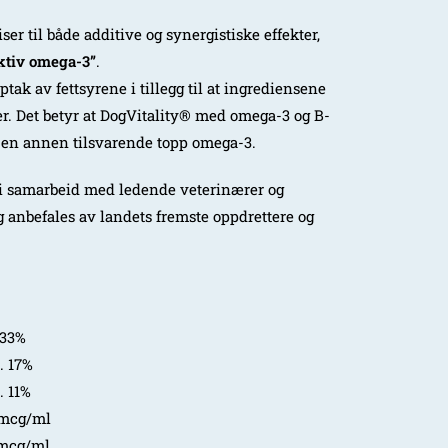
r til både additive og synergistiske effekter,
ektiv omega-3”
.
tak av fettsyrene i tillegg til at ingrediensene
ter. Det betyr at DogVitality® med omega-3 og B-
en annen tilsvarende topp omega-3.
t i samarbeid med ledende veterinærer og
g anbefales av landets fremste oppdrettere og
33%
7%
1%
cg/ml
cg/ml