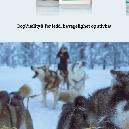
DogVitality® for ledd, bevegelighet og stivhet